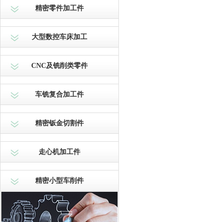
精密零件加工件
大型数控车床加工
CNC及铣削类零件
车铣复合加工件
精密钣金切割件
走心机加工件
精密小型车削件