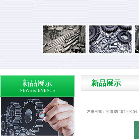
新品展示
新品展示
NEWS & EVENTS
发布日期：2018-09-10 10:20:54