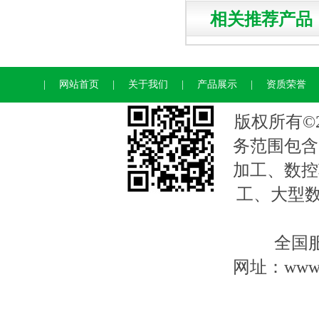
相关推荐产品
|
网站首页
|
关于我们
|
产品展示
|
资质荣誉
版权所有©2
务范围包含
加工、数控
工、大型数
全国服务
网址：www